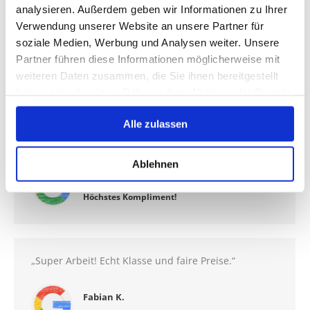
Nochmals Danke.“
analysieren. Außerdem geben wir Informationen zu Ihrer
Verwendung unserer Website an unsere Partner für
Michael S.
soziale Medien, Werbung und Analysen weiter. Unsere
Partner führen diese Informationen möglicherweise mit
Gute Arbeit!
weiteren Daten zusammen, die Sie ihnen bereitgestellt
haben oder die sie im Rahmen Ihrer Nutzung der Dienste
gesammelt haben.
„Kaum zu glauben- alles Weg. Höchstes
Alle zulassen
Kompliment!“
Ablehnen
Armin O.
Höchstes Kompliment!
„Super Arbeit! Echt Klasse und faire Preise.“
Fabian K.