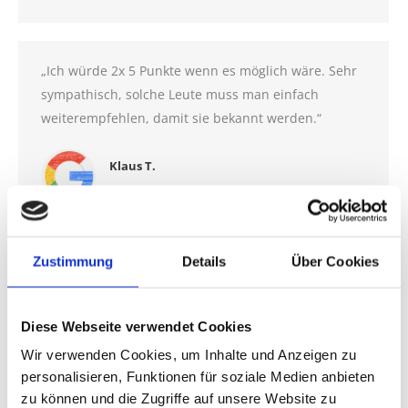
„Ich würde 2x 5 Punkte wenn es möglich wäre. Sehr
sympathisch, solche Leute muss man einfach
weiterempfehlen, damit sie bekannt werden.“
Klaus T.
Empfehlung!
Zustimmung
Details
Über Cookies
„Danke nochmal für die gute Arbeit. Es war schon
mehr als eine kleine Delle, was zu reparieren war.
Hut ab. Top Leistung, fachgerecht ausgeführt. Unser
Diese Webseite verwendet Cookies
„Großer“ macht jetzt wieder von allen Seiten einen
Wir verwenden Cookies, um Inhalte und Anzeigen zu
guten Eindruck. Auch der Preis war voll in Ordnung.
personalisieren, Funktionen für soziale Medien anbieten
Kann ich nur weiterempfehlen. Mache ich auch.
zu können und die Zugriffe auf unsere Website zu