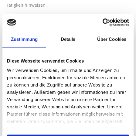
Tätigkeit hinweisen.
Verpflichtungen zur Entfernung oder Sperrung der Nutzung
von Informationen nach den allgemeinen Gesetzen bleiben
hiervon unberührt. Eine diesbezügliche Haftung ist jedoch
Zustimmung
Details
Über Cookies
erst ab dem Zeitpunkt der Kenntnis einer konkreten
Rechtsverletzung möglich. Bei Bekanntwerden von
entsprechenden Rechtsverletzungen werden wir diese
Diese Webseite verwendet Cookies
Inhalte umgehend entfernen.
Wir verwenden Cookies, um Inhalte und Anzeigen zu
personalisieren, Funktionen für soziale Medien anbieten
zu können und die Zugriffe auf unsere Website zu
Haftung für Links
analysieren. Außerdem geben wir Informationen zu Ihrer
Unser Angebot enthält Links zu externen Websites Dritter,
Verwendung unserer Website an unsere Partner für
auf deren Inhalte wir keinen Einfluss haben. Deshalb
soziale Medien, Werbung und Analysen weiter. Unsere
können wir für diese fremden Inhalte auch keine Gewähr
Partner führen diese Informationen möglicherweise mit
übernehmen. Für die Inhalte der verlinkten Seiten ist stets
weiteren Daten zusammen, die Sie ihnen bereitgestellt
der jeweilige Anbieter oder Betreiber der Seiten
haben oder die sie im Rahmen Ihrer Nutzung der Dienste
verantwortlich. Die verlinkten Seiten wurden zum Zeitpunkt
gesammelt haben.