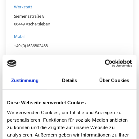
Werkstatt
Siemensstraße 8
06449 Aschersleben
Mobil
+49 (0)1636802468
Mail
kontakt@blech-und-lackwunder.de
Zustimmung
Details
Über Cookies
Zufriedene Kunden
Diese Webseite verwendet Cookies
Wir verwenden Cookies, um Inhalte und Anzeigen zu
 und man
„Super Service und sympathischer Typ. Ist sehr zu
„Ich wü
personalisieren, Funktionen für soziale Medien anbieten
empfehlen und beim nächsten Schaden garantiert wieder
sympath
zu können und die Zugriffe auf unsere Website zu
hts
mein erster Anlaufpunkt! „
weitere
analysieren. Außerdem geben wir Informationen zu Ihrer
der